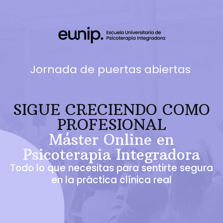
Jornada de puertas abiertas
SIGUE CRECIENDO COMO
PROFESIONAL
Máster Online en
Psicoterapia Integradora
Todo lo que necesitas para sentirte segura
en la práctica clínica real