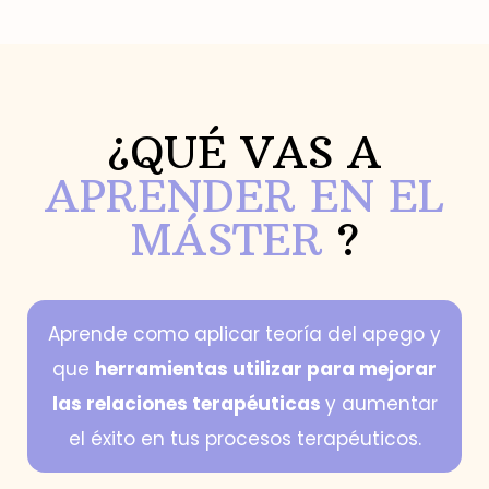
¿QUÉ VAS A
APRENDER EN EL
MÁSTER
?
Aprende como aplicar teoría del apego y
que
herramientas utilizar para mejorar
las relaciones terapéuticas
y aumentar
el éxito en tus procesos terapéuticos.