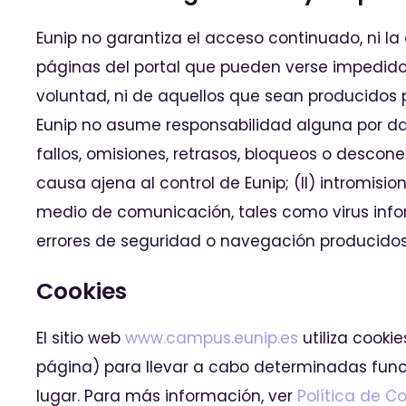
Eunip no garantiza el acceso continuado, ni la
páginas del portal que pueden verse impedidos,
voluntad, ni de aquellos que sean producidos po
Eunip no asume responsabilidad alguna por daño
fallos, omisiones, retrasos, bloqueos o descon
causa ajena al control de Eunip; (II) intromis
medio de comunicación, tales como virus inform
errores de seguridad o navegación producidos
Cookies
El sitio web
www.campus.eunip.es
utiliza cooki
página) para llevar a cabo determinadas funci
lugar. Para más información, ver
Política de C