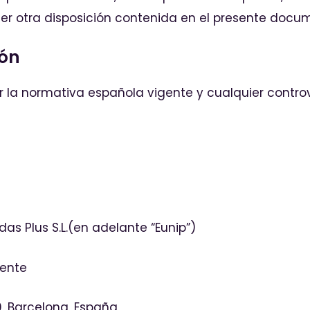
uier otra disposición contenida en el presente docu
ión
 por la normativa española vigente y cualquier contr
das Plus S.L.(en adelante “Eunip”)
mente
0, Barcelona, España