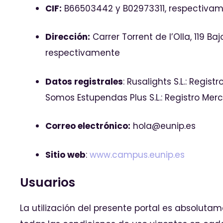
CIF:
B66503442 y B02973311, respectiva
Dirección:
Carrer Torrent de l’Olla, 119 B
respectivamente
Datos registrales
: Rusalights S.L.: Regis
Somos Estupendas Plus S.L.: Registro Merca
Correo electrónico:
hola@eunip.es
Sitio web
:
www.campus.eunip.es
Usuarios
La utilización del presente portal es absoluta