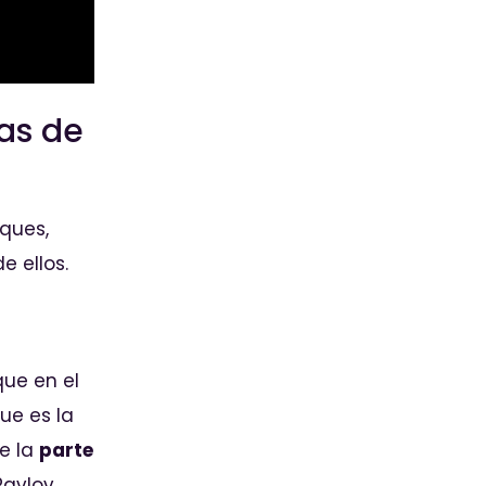
ias de
ques,
 ellos.
que en el
ue es la
de la
parte
Pavlov,