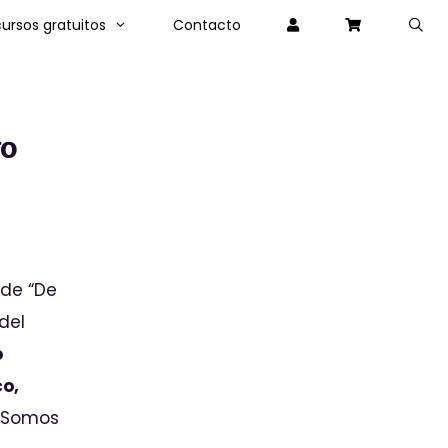
ursos gratuitos
Contacto
vo
de “De
del
o
co,
e Somos