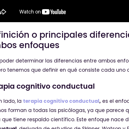
inición o principales diferenc
bos enfoques
poder determinar las diferencias entre ambos enfo
ro tenemos que definir en qué consiste cada uno de
apia cognitivo conductual
n lado, la
terapia cognitivo conductual
,
es el enfo
os forman a todas las psicólogas, ya que parece q
 que tiene respaldo científico. Este enfoque nace 
uctual
, derivada de estudios de Skinner, Watson y 