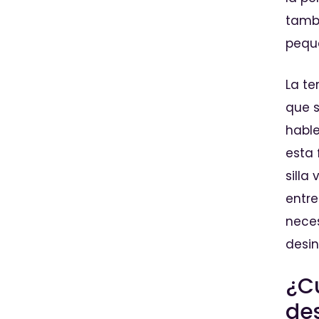
tamb
peque
La te
que s
habl
esta 
silla
entre
neces
desin
¿Cu
des