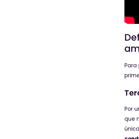
Def
am
Para 
prime
Ter
Por u
que n
única
cond