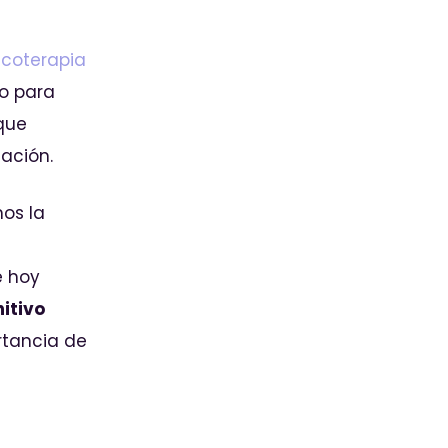
icoterapia
do para
 que
ación.
os la
e hoy
nitivo
rtancia de