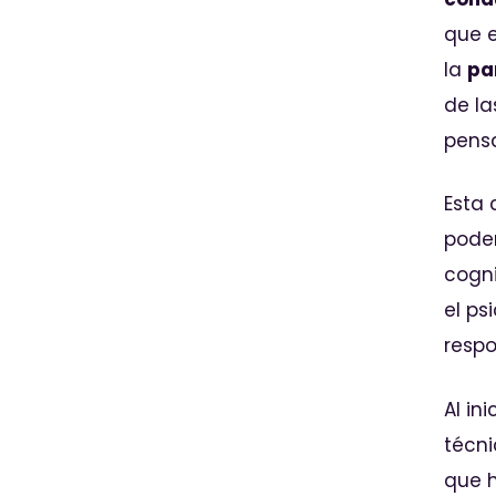
que e
la
pa
de la
pens
Esta
poder
cogni
el ps
respo
Al in
técn
que h