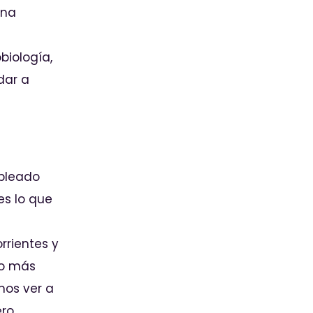
una
iología,
dar a
pleado
es lo que
rrientes y
to más
mos ver a
ero