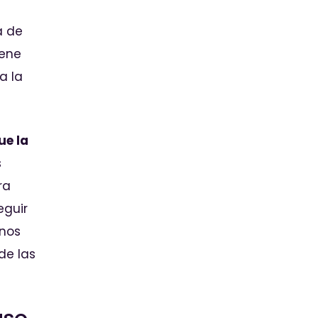
a de
iene
a la
ue la
s
ra
eguir
 nos
de las