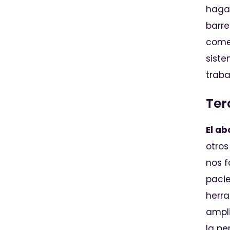
haga
barre
come
sist
traba
Ter
El ab
otros
nos f
pacie
herra
ampli
la pe