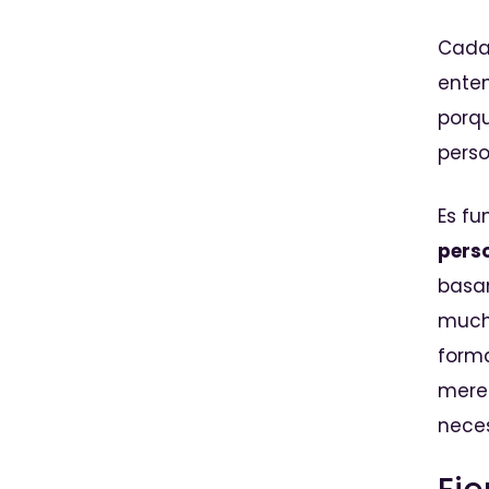
Cada 
enten
porqu
perso
Es f
pers
basam
mucha
forma
mere
neces