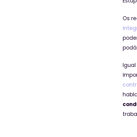
Estu
Os r
inte
poder
podái
Igual
impor
contr
habl
cond
traba