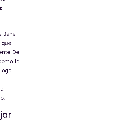
s
e tiene
r que
nte. De
como, la
álogo
ía
o.
jar