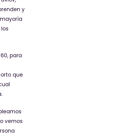
aprenden y
a mayoría
 los
60, para
corto que
cual
.
mpleamos
po vemos
ersona