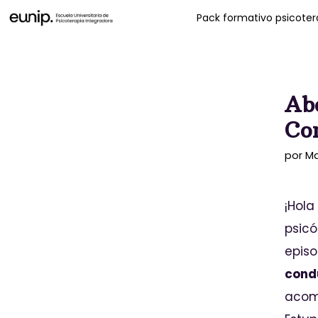
Pack formativo psicotera
Abo
Co
por
Ma
¡Hola
psicó
episo
condu
acomp