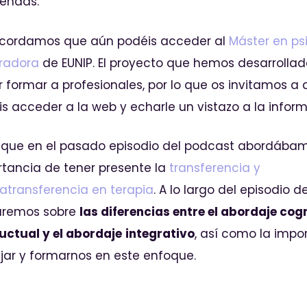
pendas.
ecordamos que aún podéis acceder al
Máster en ps
gradora
de EUNIP. El proyecto que hemos desarrolla
 formar a profesionales, por lo que os invitamos a
s acceder a la web y echarle un vistazo a la inform
 que en el pasado episodio del podcast abordábam
tancia de tener presente la
transferencia y
atransferencia en terapia
. A lo largo del episodio d
aremos sobre
las diferencias entre el abordaje cog
uctual y
el abordaje
integrativo
, así como la impo
jar y formarnos en este enfoque.